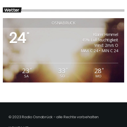
Wetter
OSNABRÜCK
24
°
Klarer Himmel
45% Luftfeuchtigkeit
Wind: 2m/s O
MAX C 24 • MIN C 24
23
33
28
°
°
°
SA
SO
MO
© 2023 Radio Osnabrück - alle Rechte vorbehalten