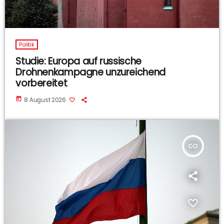
Politik
Studie: Europa auf russische
Drohnenkampagne unzureichend
vorbereitet
today
8 August 2026
insert_link