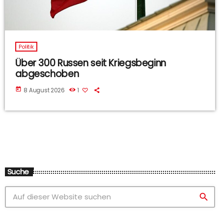
Politik
Über 300 Russen seit Kriegsbeginn
abgeschoben
today
8 August 2026
1
Suche
search