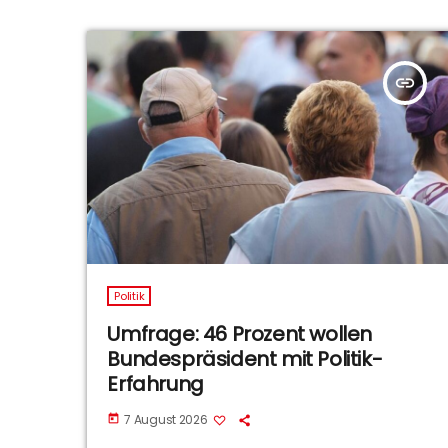
insert_link
Politik
Umfrage: 46 Prozent wollen
Bundespräsident mit Politik-
Erfahrung
7 August 2026
today