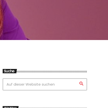
Suche
search