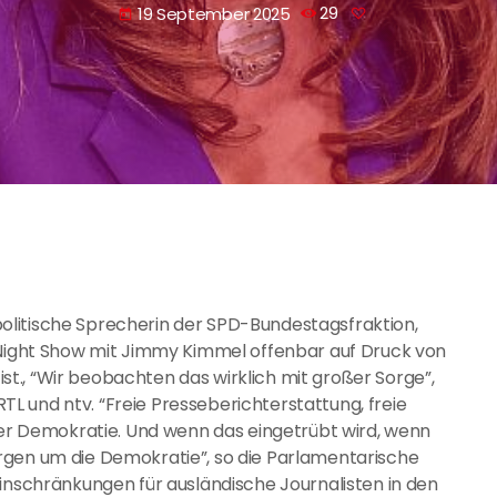
19 September 2025
29
today
litische Sprecherin der SPD-Bundestagsfraktion,
e Night Show mit Jimmy Kimmel offenbar auf Druck von
., “Wir beobachten das wirklich mit großer Sorge”,
 und ntv. “Freie Presseberichterstattung, freie
 der Demokratie. Und wenn das eingetrübt wird, wenn
rgen um die Demokratie”, so die Parlamentarische
Einschränkungen für ausländische Journalisten in den