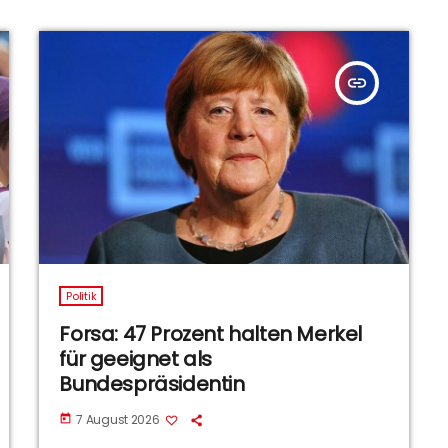
insert_link
Politik
Forsa: 47 Prozent halten Merkel
für geeignet als
Bundespräsidentin
7 August 2026
today