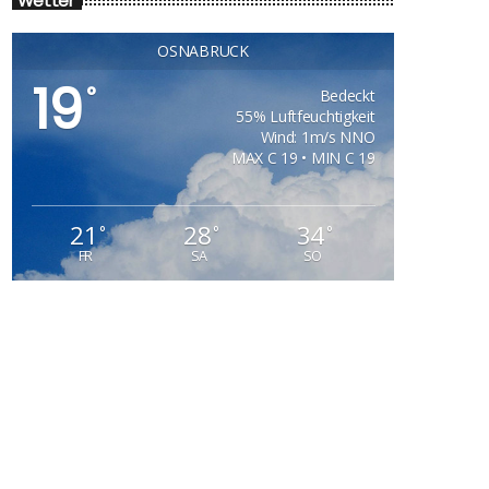
Wetter
OSNABRÜCK
19
°
Bedeckt
55% Luftfeuchtigkeit
Wind: 1m/s NNO
MAX C 19 • MIN C 19
21
28
34
°
°
°
FR
SA
SO