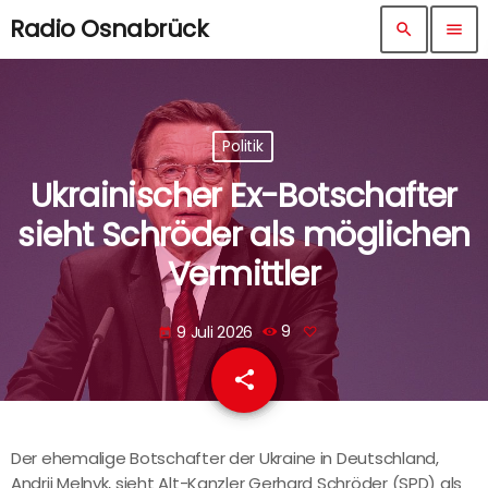
Radio Osnabrück
search
menu
Politik
Ukrainischer Ex-Botschafter
sieht Schröder als möglichen
Vermittler
9 Juli 2026
9
today
share
email
Der ehemalige Botschafter der Ukraine in Deutschland,
Andrij Melnyk, sieht Alt-Kanzler Gerhard Schröder (SPD) als