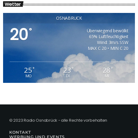
Wetter
OSNABRÜCK
20
°
Überwiegend bewölkt
65% Luftfeuchtigkeit
Wind: 3m/s SSW
MAX C 20 • MIN C 20
25
23
28
°
°
°
MO
DI
MI
© 2023 Radio Osnabrück - alle Rechte vorbehalten
KONTAKT
WERBUNG UND EVENTS