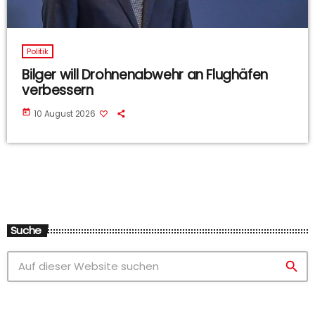
Politik
Bilger will Drohnenabwehr an Flughäfen
verbessern
today
10 August 2026
Suche
search