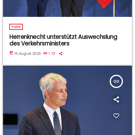
Politik
Herrenknecht unterstützt Auswechslung
des Verkehrsministers
today
10 August 2026
1
insert_link