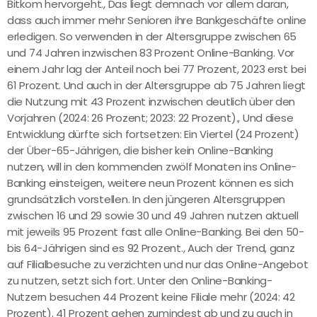
Bitkom hervorgeht., Das liegt demnach vor allem daran,
dass auch immer mehr Senioren ihre Bankgeschäfte online
erledigen. So verwenden in der Altersgruppe zwischen 65
und 74 Jahren inzwischen 83 Prozent Online-Banking. Vor
einem Jahr lag der Anteil noch bei 77 Prozent, 2023 erst bei
61 Prozent. Und auch in der Altersgruppe ab 75 Jahren liegt
die Nutzung mit 43 Prozent inzwischen deutlich über den
Vorjahren (2024: 26 Prozent; 2023: 22 Prozent)., Und diese
Entwicklung dürfte sich fortsetzen: Ein Viertel (24 Prozent)
der Über-65-Jährigen, die bisher kein Online-Banking
nutzen, will in den kommenden zwölf Monaten ins Online-
Banking einsteigen, weitere neun Prozent können es sich
grundsätzlich vorstellen. In den jüngeren Altersgruppen
zwischen 16 und 29 sowie 30 und 49 Jahren nutzen aktuell
mit jeweils 95 Prozent fast alle Online-Banking. Bei den 50-
bis 64-Jährigen sind es 92 Prozent., Auch der Trend, ganz
auf Filialbesuche zu verzichten und nur das Online-Angebot
zu nutzen, setzt sich fort. Unter den Online-Banking-
Nutzern besuchen 44 Prozent keine Filiale mehr (2024: 42
Prozent). 41 Prozent gehen zumindest ab und zu auch in