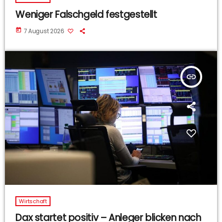
Weniger Falschgeld festgestellt
today
7 August 2026
insert_link
Wirtschaft
Dax startet positiv – Anleger blicken nach