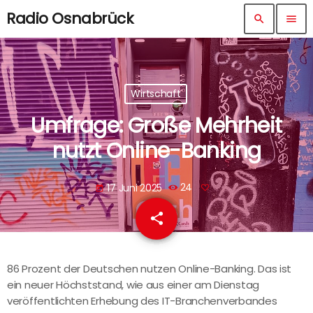
Radio Osnabrück
search
menu
Wirtschaft
Umfrage: Große Mehrheit
nutzt Online-Banking
17 Juni 2025
24
today
share
email
86 Prozent der Deutschen nutzen Online-Banking. Das ist
ein neuer Höchststand, wie aus einer am Dienstag
veröffentlichten Erhebung des IT-Branchenverbandes