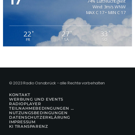
74% Luftfeuchtigkeit
Wind: 3m/s WNW
MAX C 17 • MIN C 17
22
27
33
°
°
°
FR
SA
SO
© 2023 Radio Osnabrück - alle Rechte vorbehalten
KONTAKT
WERBUNG UND EVENTS
RADIOPLAYER
TEILNAHMEBEDINGUNGEN FÜR GEWINNSPIELE
NUTZUNGSBEDINGUNGEN
DATENSCHUTZERKLÄRUNG
IMPRESSUM
KI TRANSPARENZ