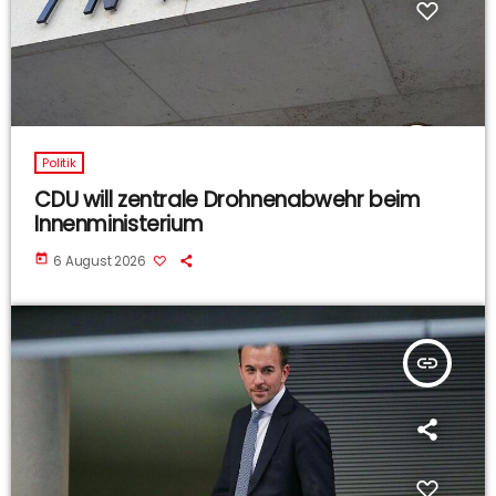
Politik
CDU will zentrale Drohnenabwehr beim
Innenministerium
today
6 August 2026
insert_link