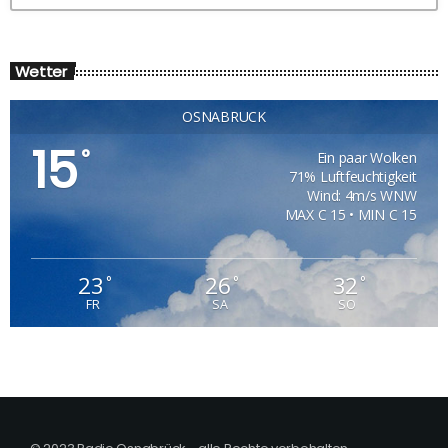
Wetter
OSNABRÜCK
15
°
Ein paar Wolken
71% Luftfeuchtigkeit
Wind: 4m/s WNW
MAX C 15 • MIN C 15
23
26
32
°
°
°
FR
SA
SO