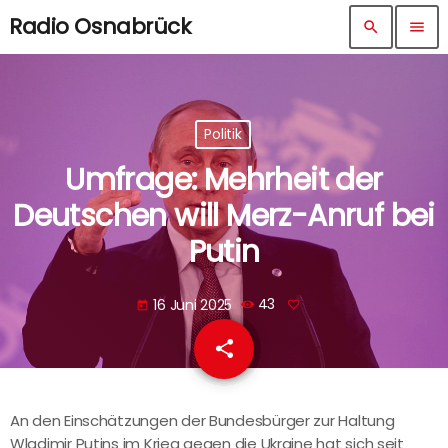
Radio Osnabrück
search
menu
Politik
Umfrage: Mehrheit der
Deutschen will Merz-Anruf bei
Putin
16 Juni 2025
43
today
share
email
An den Einschätzungen der Bundesbürger zur Haltung
Wladimir Putins im Krieg gegen die Ukraine hat sich seit