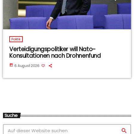
Politik
Verteidigungspolitiker will Nato-
Konsultationen nach Drohnenfund
today
6 August 2026
Suche
search