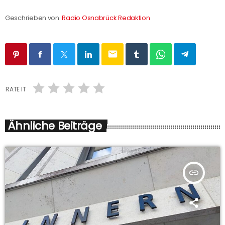
Geschrieben von:
Radio Osnabrück Redaktion
email
RATE IT
Ähnliche Beiträge
insert_link