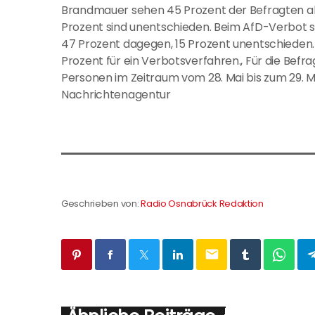
Brandmauer sehen 45 Prozent der Befragten als V
Prozent sind unentschieden. Beim AfD-Verbot si
47 Prozent dagegen, 15 Prozent unentschieden.
Prozent für ein Verbotsverfahren., Für die Befra
Personen im Zeitraum vom 28. Mai bis zum 29. Mai
Nachrichtenagentur
Geschrieben von:
Radio Osnabrück Redaktion
email