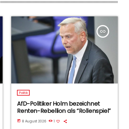
insert_link
Politik
AfD-Politiker Holm bezeichnet
Renten-Rebellion als “Rollenspiel”
8 August 2026
1
today