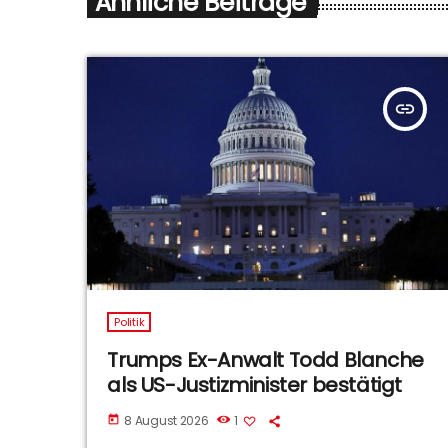
Ähnliche Beiträge
insert_link
Politik
Trumps Ex-Anwalt Todd Blanche
als US-Justizminister bestätigt
8 August 2026
1
today