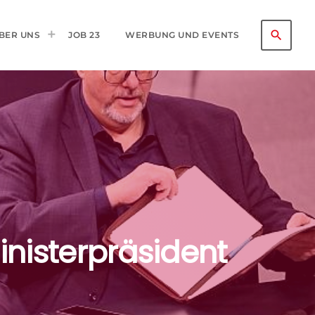
search
BER UNS
JOB 23
WERBUNG UND EVENTS
inisterpräsident