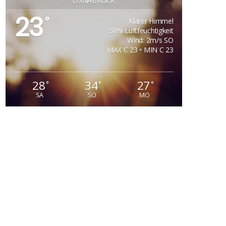
OSNABRÜCK
23
°
Klarer Himmel
50% Luftfeuchtigkeit
Wind: 2m/s SO
MAX C 23 • MIN C 23
28
34
27
°
°
°
SA
SO
MO