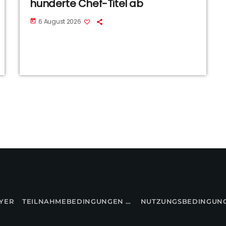
hunderte Chef-Titel ab
6 August 2026
today
YER
TEILNAHMEBEDINGUNGEN FÜR GEWINNSPIELE
NUTZUNGSBEDINGUN