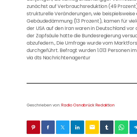
zunächst auf Verbrauchsreduktion (49 Prozent
strukturelle Veränderungen, wie beispielsweise
Gebäudedämmung (13 Prozent), kamen für viele 
der USA auf den Iran waren in Deutschland vor 
der Zapfsäule hatte die Bundesregierung versuc
abzufedern., Die Umfrage wurde vom Marktforsch
durchgeführt. Befragt wurden 1.013 Personen im A
via dts Nachrichtenagentur
Geschrieben von:
Radio Osnabrück Redaktion
email