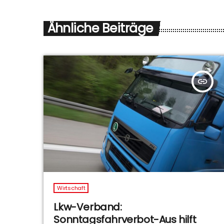
Ähnliche Beiträge
insert_link
Wirtschaft
Lkw-Verband:
Sonntagsfahrverbot-Aus hilft