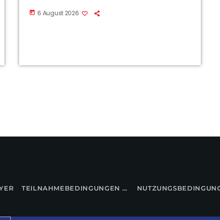
6 August 2026
today
YER
TEILNAHMEBEDINGUNGEN FÜR GEWINNSPIELE
NUTZUNGSBEDINGUN