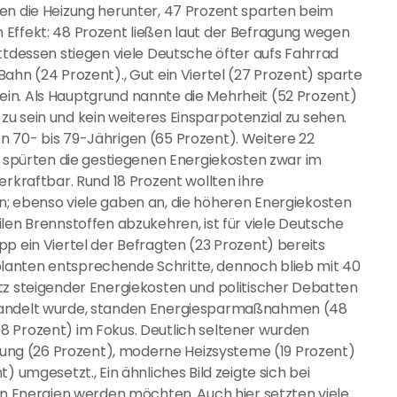
en die Heizung herunter, 47 Prozent sparten beim
 Effekt: 48 Prozent ließen laut der Befragung wegen
ttdessen stiegen viele Deutsche öfter aufs Fahrrad
ahn (24 Prozent)., Gut ein Viertel (27 Prozent) sparte
in. Als Hauptgrund nannte die Mehrheit (52 Prozent)
u sein und kein weiteres Einsparpotenzial zu sehen.
n 70- bis 79-Jährigen (65 Prozent). Weitere 22
n, spürten die gestiegenen Energiekosten zwar im
erkraftbar. Rund 18 Prozent wollten ihre
n; ebenso viele gaben an, die höheren Energiekosten
len Brennstoffen abzukehren, ist für viele Deutsche
p ein Viertel der Befragten (23 Prozent) bereits
lanten entsprechende Schritte, dennoch blieb mit 40
tz steigender Energiekosten und politischer Debatten
ehandelt wurde, standen Energiesparmaßnahmen (48
8 Prozent) im Fokus. Deutlich seltener wurden
ng (26 Prozent), moderne Heizsysteme (19 Prozent)
) umgesetzt., Ein ähnliches Bild zeigte sich bei
len Energien werden möchten. Auch hier setzten viele