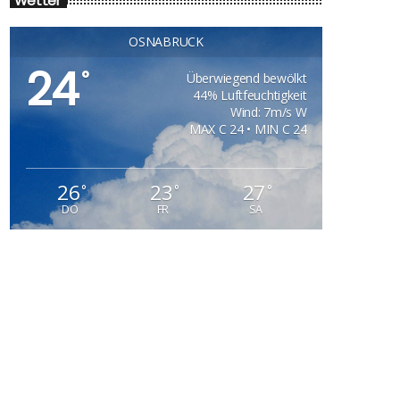
Wetter
OSNABRÜCK
24
°
Überwiegend bewölkt
44% Luftfeuchtigkeit
Wind: 7m/s W
MAX C 24 • MIN C 24
26
23
27
°
°
°
DO
FR
SA