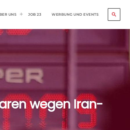
search
BER UNS
JOB 23
WERBUNG UND EVENTS
paren wegen Iran-