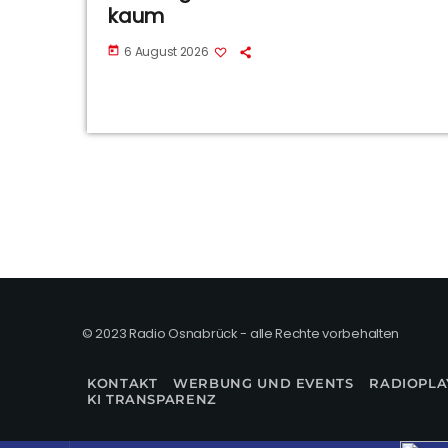
kaum
6 August 2026
today
© 2023 Radio Osnabrück - alle Rechte vorbehalten
KONTAKT
WERBUNG UND EVENTS
RADIOPLA
KI TRANSPARENZ