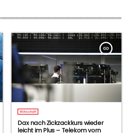
insert_link
Wirtschaft
Dax nach Zickzackkurs wieder
leicht im Plus – Telekom vorn