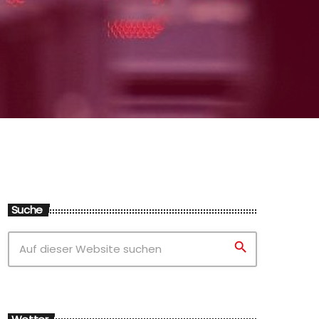
Suche
search