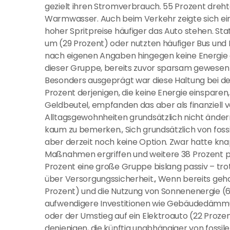
gezielt ihren Stromverbrauch. 55 Prozent dreht
Warmwasser. Auch beim Verkehr zeigte sich ein
hoher Spritpreise häufiger das Auto stehen. Sta
um (29 Prozent) oder nutzten häufiger Bus und B
nach eigenen Angaben hingegen keine Energie e
dieser Gruppe, bereits zuvor sparsam gewesen z
Besonders ausgeprägt war diese Haltung bei de
Prozent derjenigen, die keine Energie einspare
Geldbeutel, empfanden das aber als finanziell v
Alltagsgewohnheiten grundsätzlich nicht änder
kaum zu bemerken., Sich grundsätzlich von fossi
aber derzeit noch keine Option. Zwar hatte knap
Maßnahmen ergriffen und weitere 38 Prozent p
Prozent eine große Gruppe bislang passiv – tro
über Versorgungssicherheit., Wenn bereits g
Prozent) und die Nutzung von Sonnenenergie (6
aufwendigere Investitionen wie Gebäudedämmu
oder der Umstieg auf ein Elektroauto (22 Prozent
denjenigen, die künftig unabhängiger von fossi