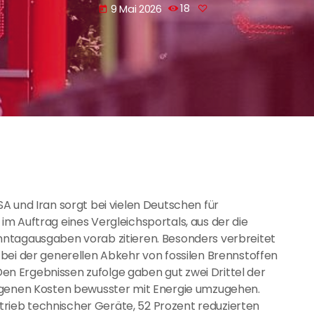
9 Mai 2026
18
today
A und Iran sorgt bei vielen Deutschen für
m Auftrag eines Vergleichsportals, aus der die
ntagausgaben vorab zitieren. Besonders verbreitet
bei der generellen Abkehr von fossilen Brennstoffen
 Den Ergebnissen zufolge gaben gut zwei Drittel der
iegenen Kosten bewusster mit Energie umzugehen.
ieb technischer Geräte, 52 Prozent reduzierten