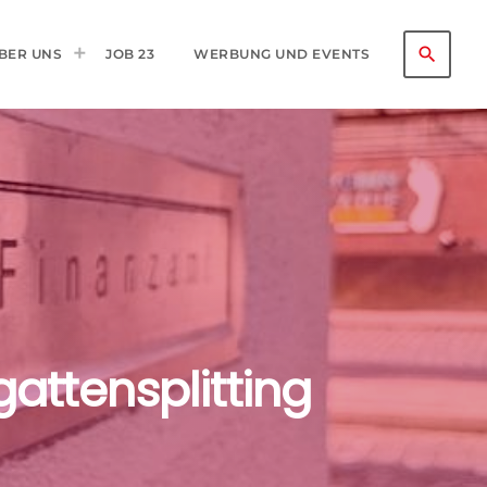
search
BER UNS
JOB 23
WERBUNG UND EVENTS
ttensplitting