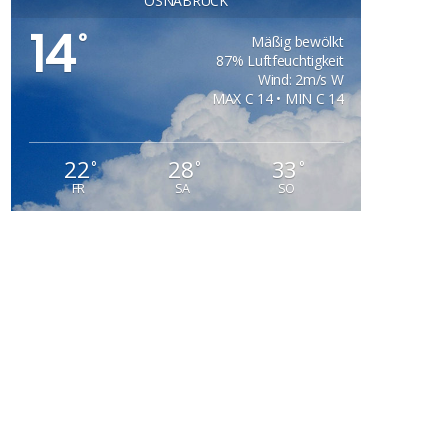
OSNABRÜCK
14
°
Mäßig bewölkt
87% Luftfeuchtigkeit
Wind: 2m/s W
MAX C 14 • MIN C 14
22
28
33
°
°
°
FR
SA
SO