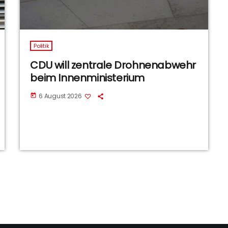
Politik
CDU will zentrale Drohnenabwehr
beim Innenministerium
6 August 2026
today