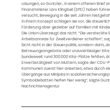
Lösungen, so Güntzler., In einem offenen Brief 
Finanzminister Lars Klingbeil (SPD) haben füh
versucht, Bewegung in die seit Jahren festgefa
In ihrem Konzept schlagen sie vor, die steuerli
Förderung aber gezielter auf Familien mit Kinde
Die Union überzeugt das nicht. “Die versteckte
Arbeitsanreize für Zweitverdiener schaffen”, sag
Sicht nicht in der Steuerpolitik, sondern darin,
Betreuungsangebote oder unzuverlässiger Kita-
bundesweit rund 300.000 Kita-Plätze fehlten, d
Erwerbstätigkeit von Müttern, sagte der CDU-Pol
Kommunen zuerst hier ansetzen, etwa durch ei
Übergänge aus Minijobs in sozialversicherungspf
Symboldebatten helfen hier wenig”, sagte Güntzl
Nachrichtenagentur