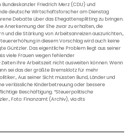
an Bundeskanzler Friedrich Merz (CDU) und
rende deutsche Wirtschaftsforscher am Dienstag
hrene Debatte über das Ehegattensplitting zu bringen.
che Anerkennung der Ehe zwar zu erhalten, die
rn und die Stärkung von Arbeitsanreizen auszurichten.,
 Steuererhöhung in diesem Vorschlag wird auch keine
te Güntzler. Das eigentliche Problem liegt aus seiner
 dass viele Frauen wegen fehlender
Zeiten ihre Arbeitszeit nicht ausweiten können. Wenn
ann sei das der größte Bremsklotz für mehr
itiker., Aus seiner Sicht müssten Bund, Länder und
ne verlässliche Kinderbetreuung oder bessere
lichtige Beschäftigung. “Steuerpolitische
er., Foto: Finanzamt (Archiv), via dts