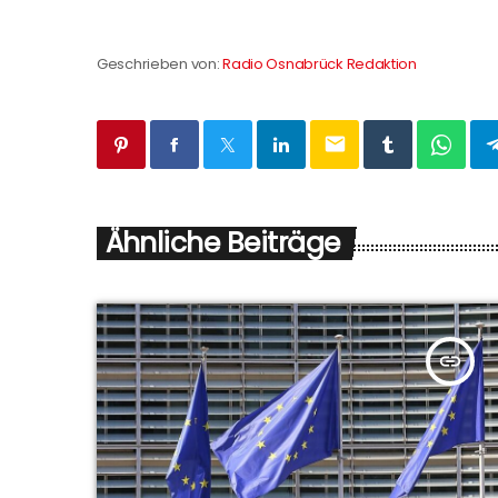
Geschrieben von:
Radio Osnabrück Redaktion
email
Ähnliche Beiträge
insert_link