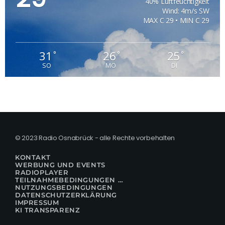
40% Luftfeuchtigkeit
Wind: 4m/s SW
MAX C 29 • MIN C 29
31
26
25
°
°
°
SO
MO
DI
© 2023 Radio Osnabrück - alle Rechte vorbehalten
KONTAKT
WERBUNG UND EVENTS
RADIOPLAYER
TEILNAHMEBEDINGUNGEN FÜR GEWINNSPIELE
NUTZUNGSBEDINGUNGEN
DATENSCHUTZERKLÄRUNG
IMPRESSUM
KI TRANSPARENZ