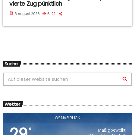
vierte Zug pünktlich
today
8 August 2026
6
Suche
search
Wetter
OSNABRÜCK
29
°
Mäßig bewölkt