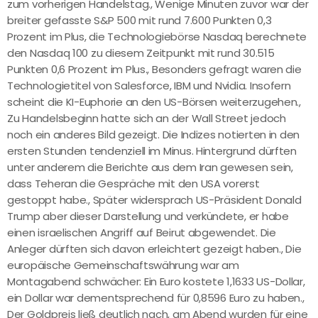
zum vorherigen Handelstag., Wenige Minuten zuvor war der
breiter gefasste S&P 500 mit rund 7.600 Punkten 0,3
Prozent im Plus, die Technologiebörse Nasdaq berechnete
den Nasdaq 100 zu diesem Zeitpunkt mit rund 30.515
Punkten 0,6 Prozent im Plus., Besonders gefragt waren die
Technologietitel von Salesforce, IBM und Nvidia. Insofern
scheint die KI-Euphorie an den US-Börsen weiterzugehen.,
Zu Handelsbeginn hatte sich an der Wall Street jedoch
noch ein anderes Bild gezeigt. Die Indizes notierten in den
ersten Stunden tendenziell im Minus. Hintergrund dürften
unter anderem die Berichte aus dem Iran gewesen sein,
dass Teheran die Gespräche mit den USA vorerst
gestoppt habe., Später widersprach US-Präsident Donald
Trump aber dieser Darstellung und verkündete, er habe
einen israelischen Angriff auf Beirut abgewendet. Die
Anleger dürften sich davon erleichtert gezeigt haben., Die
europäische Gemeinschaftswährung war am
Montagabend schwächer: Ein Euro kostete 1,1633 US-Dollar,
ein Dollar war dementsprechend für 0,8596 Euro zu haben.,
Der Goldpreis ließ deutlich nach, am Abend wurden für eine