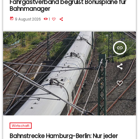
Fahrgastverband begrüßt Bonuspläne für
Bahnmanager
today
9 August 2026
1
insert_link
Wirtschaft
Bahnstrecke Hamburg-Berlin: Nur jeder