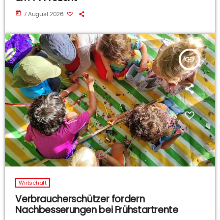
today
7 August 2026
insert_link
Wirtschaft
Verbraucherschützer fordern
Nachbesserungen bei Frühstartrente