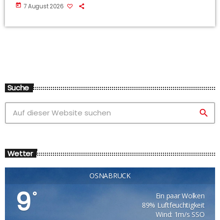
today
7 August 2026
Suche
search
Wetter
OSNABRÜCK
9
°
Ein paar Wolken
89% Luftfeuchtigkeit
Wind: 1m/s SSO