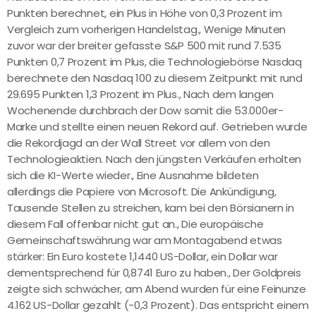
Punkten berechnet, ein Plus in Höhe von 0,3 Prozent im
Vergleich zum vorherigen Handelstag., Wenige Minuten
zuvor war der breiter gefasste S&P 500 mit rund 7.535
Punkten 0,7 Prozent im Plus, die Technologiebörse Nasdaq
berechnete den Nasdaq 100 zu diesem Zeitpunkt mit rund
29.695 Punkten 1,3 Prozent im Plus., Nach dem langen
Wochenende durchbrach der Dow somit die 53.000er-
Marke und stellte einen neuen Rekord auf. Getrieben wurde
die Rekordjagd an der Wall Street vor allem von den
Technologieaktien. Nach den jüngsten Verkäufen erholten
sich die KI-Werte wieder., Eine Ausnahme bildeten
allerdings die Papiere von Microsoft. Die Ankündigung,
Tausende Stellen zu streichen, kam bei den Börsianern in
diesem Fall offenbar nicht gut an., Die europäische
Gemeinschaftswährung war am Montagabend etwas
stärker: Ein Euro kostete 1,1440 US-Dollar, ein Dollar war
dementsprechend für 0,8741 Euro zu haben., Der Goldpreis
zeigte sich schwächer, am Abend wurden für eine Feinunze
4.162 US-Dollar gezahlt (-0,3 Prozent). Das entspricht einem