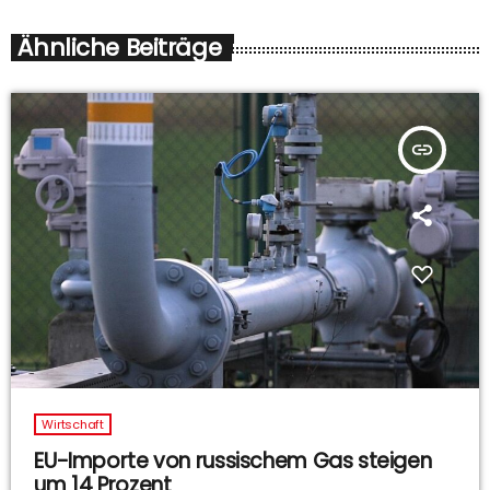
Ähnliche Beiträge
insert_link
Wirtschaft
EU-Importe von russischem Gas steigen
um 14 Prozent