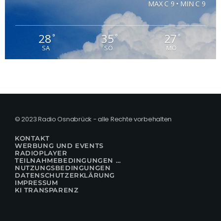
MAX C 9 • MIN C 9
28
35
27
°
°
°
SA
SO
MO
© 2023 Radio Osnabrück - alle Rechte vorbehalten
KONTAKT
WERBUNG UND EVENTS
RADIOPLAYER
TEILNAHMEBEDINGUNGEN FÜR GEWINNSPIELE
NUTZUNGSBEDINGUNGEN
DATENSCHUTZERKLÄRUNG
IMPRESSUM
KI TRANSPARENZ