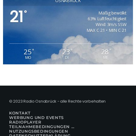
OSNABRÜCK
21
°
Mäßig bewölkt
63% Luftfeuchtigkeit
Wind: 3m/s SSW
MAX C 21 • MIN C 21
25
23
28
°
°
°
MO
DI
MI
© 2023 Radio Osnabrück - alle Rechte vorbehalten
KONTAKT
WERBUNG UND EVENTS
RADIOPLAYER
TEILNAHMEBEDINGUNGEN FÜR GEWINNSPIELE
NUTZUNGSBEDINGUNGEN
DATENSCHUTZERKLÄRUNG