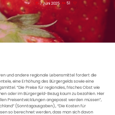
7 Juni 2025
51
today
ren und andere regionale Lebensmittel fordert die
ntele, eine Erhöhung des Bürgergelds sowie eine
ttel. “Die Preise für regionales, frisches Obst wie
mmen oder im Bürgergeld-Bezug kaum zu bezahlen. Hier
uellen Preisentwicklungen angepasst werden müssen”,
hland” (Sonntagausgaben)., “Die Kosten für
ssen so berechnet werden, dass man sich davon