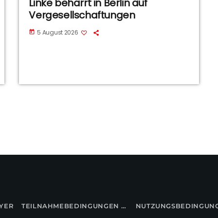
Linke beharrt in Berlin auf
Vergesellschaftungen
5 August 2026
today
YER
TEILNAHMEBEDINGUNGEN FÜR GEWINNSPIELE
NUTZUNGSBEDINGUN