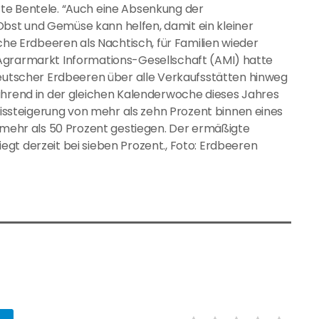
te Bentele. “Auch eine Absenkung der
bst und Gemüse kann helfen, damit ein kleiner
sche Erdbeeren als Nachtisch, für Familien wieder
der Agrarmarkt Informations-Gesellschaft (AMI) hatte
deutscher Erdbeeren über alle Verkaufsstätten hinweg
ährend in der gleichen Kalenderwoche dieses Jahres
reissteigerung von mehr als zehn Prozent binnen eines
m mehr als 50 Prozent gestiegen. Der ermäßigte
gt derzeit bei sieben Prozent., Foto: Erdbeeren