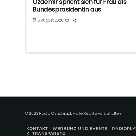
Özdemir spricht sich für Frau als
Bundespräsidentin aus
5 August 2026
today
© 2023 Radio Osnabrück - alle Rechte vorbehalten
KONTAKT
WERBUNG UND EVENTS
RADIOPLA
KI TRANSPARENZ