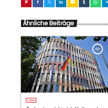
email
Ähnliche Beiträge
insert_link
Politik