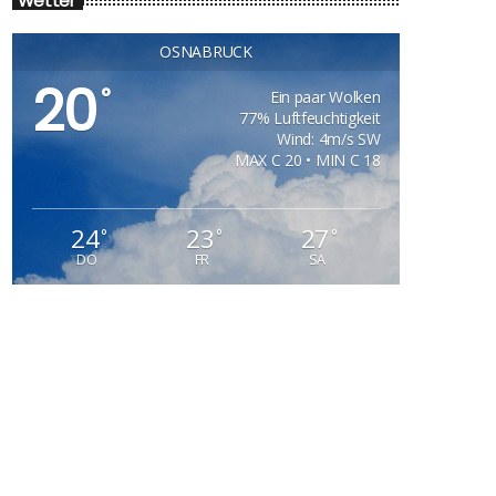
Wetter
OSNABRÜCK
20
°
Ein paar Wolken
77% Luftfeuchtigkeit
Wind: 4m/s SW
MAX C 20 • MIN C 18
24
23
27
°
°
°
DO
FR
SA