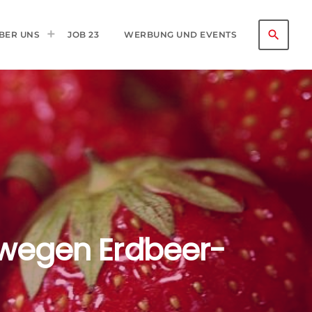
search
BER UNS
JOB 23
WERBUNG UND EVENTS
 wegen Erdbeer-