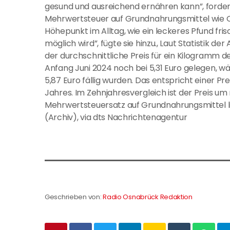
gesund und ausreichend ernähren kann”, forder
Mehrwertsteuer auf Grundnahrungsmittel wie O
Höhepunkt im Alltag, wie ein leckeres Pfund fri
möglich wird”, fügte sie hinzu., Laut Statistik 
der durchschnittliche Preis für ein Kilogramm 
Anfang Juni 2024 noch bei 5,31 Euro gelegen, w
5,87 Euro fällig wurden. Das entspricht einer P
Jahres. Im Zehnjahresvergleich ist der Preis u
Mehrwertsteuersatz auf Grundnahrungsmittel lie
(Archiv), via dts Nachrichtenagentur
Geschrieben von:
Radio Osnabrück Redaktion