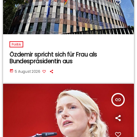
Politik
Özdemir spricht sich für Frau als
Bundespräsidentin aus
today
5 August 2026
insert_link