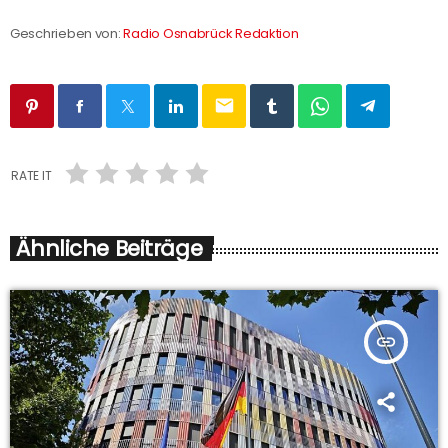
Geschrieben von:
Radio Osnabrück Redaktion
email
RATE IT
Ähnliche Beiträge
insert_link