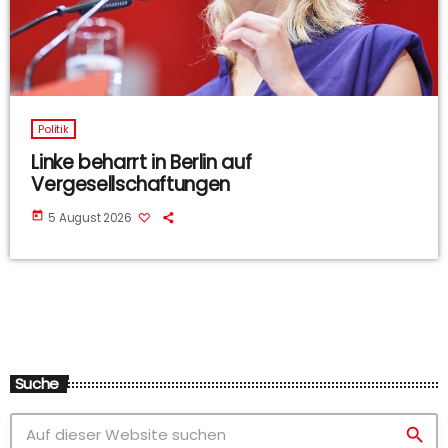
Politik
Linke beharrt in Berlin auf
Vergesellschaftungen
today
5 August 2026
Suche
search