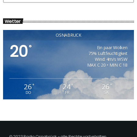
Wetter
OSNABRÜCK
20
°
Ein paar Wolken
75% Luftfeuchtigkeit
Wind: 4m/s WSW
MAX C 20 • MIN C 18
26
24
26
°
°
°
DO
FR
SA
© 2023 Radio Osnabrück - alle Rechte vorbehalten