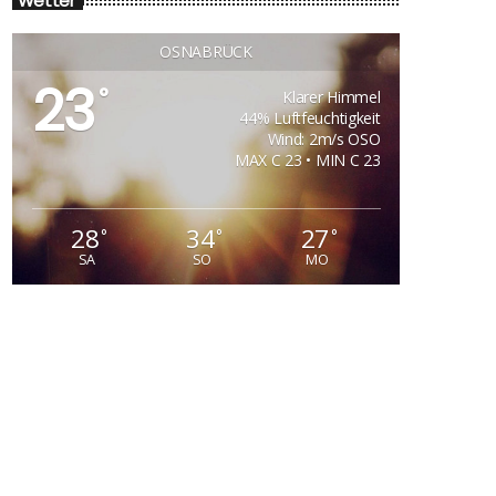
Wetter
OSNABRÜCK
23
°
Klarer Himmel
44% Luftfeuchtigkeit
Wind: 2m/s OSO
MAX C 23 • MIN C 23
28
34
27
°
°
°
SA
SO
MO