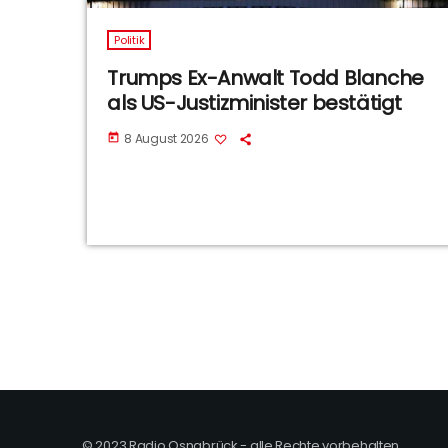
Politik
Trumps Ex-Anwalt Todd Blanche
als US-Justizminister bestätigt
8 August 2026
today
© 2023 Radio Osnabrück - alle Rechte vorbehalten