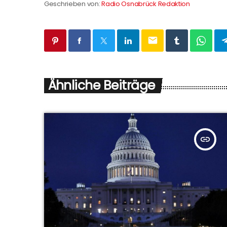
Geschrieben von:
Radio Osnabrück Redaktion
email
Ähnliche Beiträge
insert_link