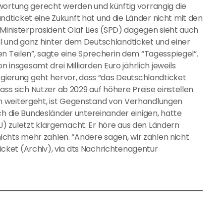
wortung gerecht werden und künftig vorrangig die
dticket eine Zukunft hat und die Länder nicht mit den
 Ministerpräsident Olaf Lies (SPD) dagegen sieht auch
“voll und ganz hinter dem Deutschlandticket und einer
en Teilen”, sagte eine Sprecherin dem “Tagesspiegel”.
n insgesamt drei Milliarden Euro jährlich jeweils
egierung geht hervor, dass “das Deutschlandticket
ass sich Nutzer ab 2029 auf höhere Preise einstellen
n weitergeht, ist Gegenstand von Verhandlungen
ch die Bundesländer untereinander einigen, hatte
) zuletzt klargemacht. Er höre aus den Ländern
nichts mehr zahlen. “Andere sagen, wir zahlen nicht
dticket (Archiv), via dts Nachrichtenagentur