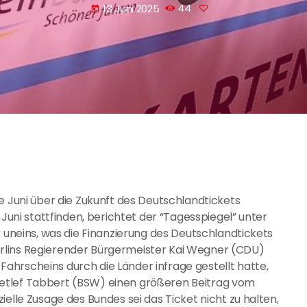
13 Juni 2025
44
today
e Juni über die Zukunft des Deutschlandtickets
 Juni stattfinden, berichtet der “Tagesspiegel” unter
r uneins, was die Finanzierung des Deutschlandtickets
rlins Regierender Bürgermeister Kai Wegner (CDU)
hrscheins durch die Länder infrage gestellt hatte,
etlef Tabbert (BSW) einen größeren Beitrag vom
ielle Zusage des Bundes sei das Ticket nicht zu halten,