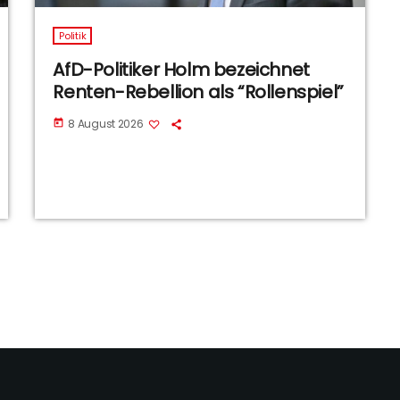
Politik
AfD-Politiker Holm bezeichnet
Renten-Rebellion als “Rollenspiel”
8 August 2026
today