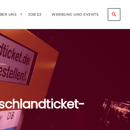
search
BER UNS
JOB 23
WERBUNG UND EVENTS
schlandticket-