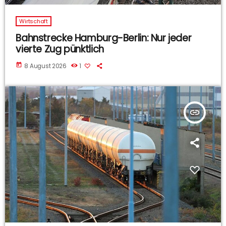
Wirtschaft
Bahnstrecke Hamburg-Berlin: Nur jeder
vierte Zug pünktlich
today
8 August 2026
1
insert_link