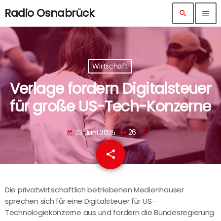
Radio Osnabrück
search
menu
Wirtschaft
Verlage fordern Digitalsteuer
für große US-Tech-Konzerne
23 Juni 2025
26
today
share
email
Die privatwirtschaftlich betriebenen Medienhäuser
sprechen sich für eine Digitalsteuer für US-
Technologiekonzerne aus und fordern die Bundesregierung