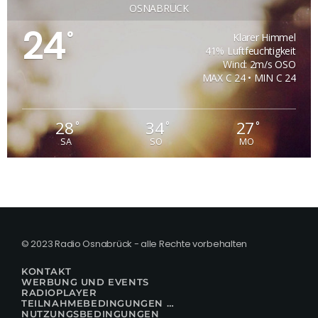
OSNABRÜCK
24
°
Klarer Himmel
41% Luftfeuchtigkeit
Wind: 2m/s OSO
MAX C 24 • MIN C 24
28
34
27
°
°
°
SA
SO
MO
© 2023 Radio Osnabrück - alle Rechte vorbehalten
KONTAKT
WERBUNG UND EVENTS
RADIOPLAYER
TEILNAHMEBEDINGUNGEN FÜR GEWINNSPIELE
NUTZUNGSBEDINGUNGEN