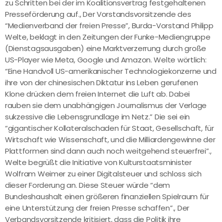
zu Schritten bei der im Koalitionsvertrag festgehaltenen
Presseförderung auf., Der Vorstandsvorsitzende des
“Medienverband der freien Presse”, Burda-Vorstand Philipp
Welte, beklagt in den Zeitungen der Funke-Mediengruppe
(Dienstagsausgaben) eine Marktverzerrung durch große
US-Player wie Meta, Google und Amazon. Welte wörtlich:
“Eine Handvoll US-amerikanischer Technologiekonzerne und
ihre von der chinesischen Diktatur ins Leben gerufenen
Klone drücken dem freien Internet die Luft ab. Dabei
rauben sie dem unabhängigen Journalismus der Verlage
sukzessive die Lebensgrundlage im Netz.” Die sei ein
“gigantischer Kollateralschaden für Staat, Gesellschaft, für
Wirtschaft wie Wissenschaft, und die Milliardengewinne der
Plattformen sind dann auch noch weitgehend steuerfrei”.,
Welte begrüßt die Initiative von Kulturstaatsminister
Wolfram Weimer zu einer Digitalsteuer und schloss sich
dieser Forderung an. Diese Steuer würde “dem
Bundeshaushalt einen größeren finanziellen Spielraum für
eine Unterstützung der freien Presse schaffen”., Der
Verbandsvorsitzende kritisiert, dass die Politik ihre