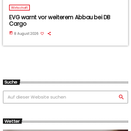
Wirtschaft
EVG warnt vor weiterem Abbau bei DB
Cargo
today
8 August 2026
Suche
search
Wetter