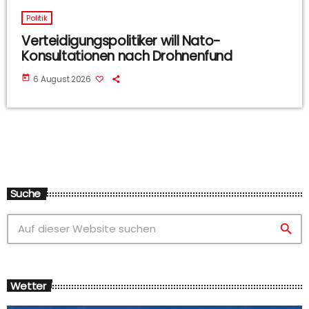
Politik
Verteidigungspolitiker will Nato-
Konsultationen nach Drohnenfund
today
6 August 2026
Suche
search
Wetter