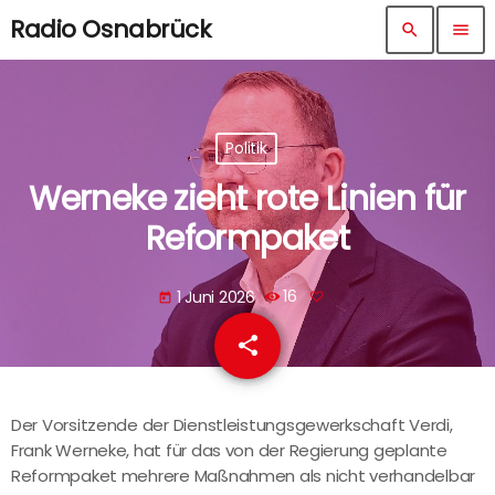
Radio Osnabrück
search
menu
Politik
Werneke zieht rote Linien für
Reformpaket
1 Juni 2026
16
today
share
email
Der Vorsitzende der Dienstleistungsgewerkschaft Verdi,
Frank Werneke, hat für das von der Regierung geplante
Reformpaket mehrere Maßnahmen als nicht verhandelbar