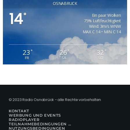
OSNABRÜCK
14
°
Ein paar Wolken
75% Luftfeuchtigkeit
Wind: 3m/s WNW
MAX C 14 • MIN C 14
23
26
32
°
°
°
FR
SA
SO
© 2023 Radio Osnabrück - alle Rechte vorbehalten
KONTAKT
WERBUNG UND EVENTS
RADIOPLAYER
TEILNAHMEBEDINGUNGEN FÜR GEWINNSPIELE
NUTZUNGSBEDINGUNGEN