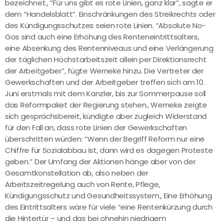
bezeichnet., “Für uns gibt es rote Linien, ganz klar”, sagte er
dem “Handelsblatt”. Einschränkungen des Streikrechts oder
des Kündigungsschutzes seien rote Linien. “Absolute No-
Gos sind auch eine Erhöhung des Renteneintrittsalters,
eine Absenkung des Rentenniveaus und eine Verlängerung
der täglichen Höchstarbeitszeit allein per Direktionsrecht
der Arbeitgeber”, fügte Werneke hinzu. Die Vertreter der
Gewerkschaften und der Arbeitgeber treffen sich am 10.
Juni erstmals mit dem Kanzler, bis zur Sommerpause soll
das Reformpaket der Regierung stehen., Werneke zeigte
sich gesprächsbereit, kündigte aber zugleich Widerstand
für den Fall an, dass rote Linien der Gewerkschaften
überschritten würden: “Wenn der Begriff Reform nur eine
Chiffre für Sozialabbau ist, dann wird es dagegen Proteste
geben.” Der Umfang der Aktionen hänge aber von der
Gesamtkonstellation ab, also neben der
Arbeitszeitregelung auch von Rente, Pflege,
Kündigungsschutz und Gesundheitssystem., Eine Erhöhung
des Eintrittsalters wäre für viele “eine Rentenkürzung durch
die Hintertür – und das bei ohnehin niedrigem