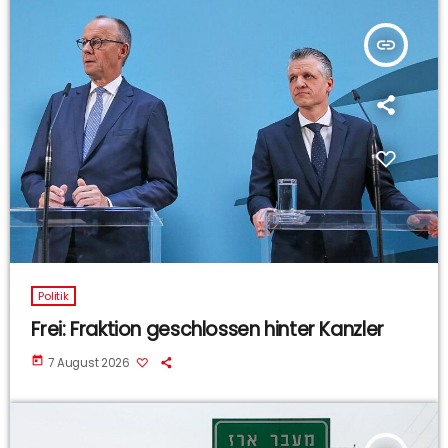
insert_link
Politik
Frei: Fraktion geschlossen hinter Kanzler
today
7 August 2026