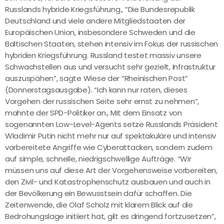
Russlands hybride Kriegsführung., “Die Bundesrepublik
Deutschland und viele andere Mitgliedstaaten der
Europäischen Union, insbesondere Schweden und die
Baltischen Staaten, stehen intensiv im Fokus der russischen
hybriden Kriegsführung. Russland testet massiv unsere
Schwachstellen aus und versucht sehr gezielt, Infrastruktur
auszuspähen”, sagte Wiese der “Rheinischen Post”
(Donnerstagsausgabe). “Ich kann nur raten, dieses
Vorgehen der russischen Seite sehr ernst zu nehmen”,
mahnte der SPD-Politiker an., Mit dem Einsatz von
sogenannten Low-Level-Agents setze Russlands Präsident
Wladimir Putin nicht mehr nur auf spektakuläre und intensiv
vorbereitete Angriffe wie Cyberattacken, sondern zudem
auf simple, schnelle, niedrigschwellige Aufträge. “Wir
müssen uns auf diese Art der Vorgehensweise vorbereiten,
den Zivil- und Katastrophenschutz ausbauen und auch in
der Bevölkerung ein Bewusstsein dafür schaffen. Die
Zeitenwende, die Olaf Scholz mit klarem Blick auf die
Bedrohungslage initiiert hat, gilt es dringend fortzusetzen”,