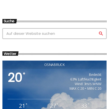
Suche
search
Wetter
OSNABRÜCK
20
°
Bedeckt
63% Luftfeuchtigkeit
Wind: 3m/s WNW
MAX C 20 • MIN C 20
21
27
33
°
°
°