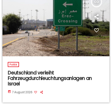
insert_link
Politik
Deutschland verleiht
Fahrzeugdurchleuchtungsanlagen an
Israel
today
7 August 2026