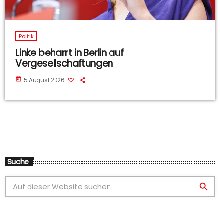
Politik
Linke beharrt in Berlin auf
Vergesellschaftungen
today
5 August 2026
Suche
search