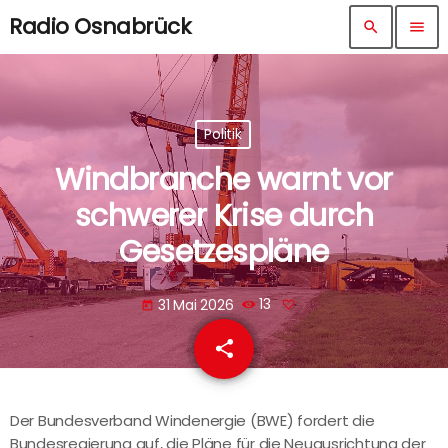
Radio Osnabrück
search
menu
Politik
Windbranche warnt vor
schwerer Krise durch
Gesetzespläne
31 Mai 2026
13
today
share
email
Der Bundesverband Windenergie (BWE) fordert die
Bundesregierung auf, die Pläne für die Neuausrichtung der