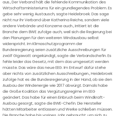
aus., Der Verband hält die fehlende Kommunikation des
Wirtschaftsministeriums für ein grundlegendes Problem. Es
gebe sehr wenig Austausch, sagte Heidebroek. Das sage
nicht nur ihr Verband über Katherina Reiche, sondern viele
andere Verbände und Konzerne auch., Irritiert ist die
Branche dem BWE zufolge auch, weil sich die Regierung bei
den Planungen für den weiteren Windausbau selbst
widerspricht. Im Klimaschutzprogramm der
Bundesregierung seien zusätzliche Ausschreibungen für
zwölf Gigawatt angekündigt, sagte die Verbandschefin. Es
fehle leider das Gesetz, mit dem das umgesetzt werden
müsste. Das wäre das neue EEG. Im Entwurf dafür stehe
aber nichts von zusätzlichen Ausschreibungen., Heidebroek
zufolge hat es die Bundesregierung in der Hand, ob sie den
Ausbau der Windenergie wie 2017 abwürgt. Damals habe
die Große Koalition das Vergütungsregime im EEG
geändert. Das habe für einen Einbruch beim Windkraft-
Ausbau gesorgt, sagte die BWE-Chefin. Die Hersteller
hätten Mitarbeiter entlassen und Werke schließen müssen.
Die Branche habe bis voriges Jahr gebraucht, um sich zu