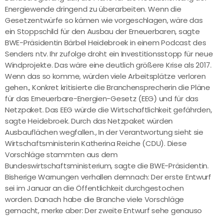
Energiewende dringend zu überarbeiten. Wenn die
Gesetzentwürfe so kämen wie vorgeschlagen, wäre das
ein Stoppschild für den Ausbau der Erneuerbaren, sagte
BWE-Präsidentin Bärbel Heidebroek in einem Podcast des
Senders ntv. Ihr zufolge droht ein Investitionsstopp für neue
Windprojekte. Das wäre eine deutlich größere Krise als 2017.
Wenn das so komme, würden viele Arbeitsplätze verloren
gehen., Konkret kritisierte die Branchensprecherin die Pläne
für das Erneuerbare-Energien-Gesetz (EEG) und für das
Netzpaket. Das EEG würde die Wirtschaftlichkeit gefährden,
sagte Heidebroek. Durch das Netzpaket würden
Ausbauflächen wegfallen., In der Verantwortung sieht sie
Wirtschaftsministerin Katherina Reiche (CDU). Diese
Vorschläge stammten aus dem
Bundeswirtschaftsministerium, sagte die BWE-Präsidentin.
Bisherige Warnungen verhallen demnach: Der erste Entwurf
sei im Januar an die Öffentlichkeit durchgestochen
worden. Danach habe die Branche viele Vorschläge
gemacht, merke aber: Der zweite Entwurf sehe genauso