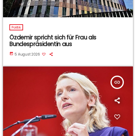
Politik
Özdemir spricht sich für Frau als
Bundespräsidentin aus
today
5 August 2026
insert_link